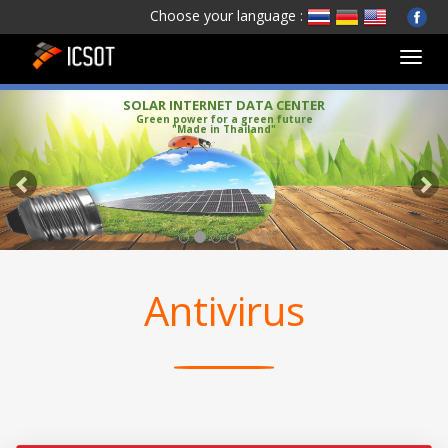
Choose your language :
Toggle
naviga
Previous
Nex
SOLAR INTERNET DATA CENTER
Green power for a green future
"Made in Thailand"
Antivirus