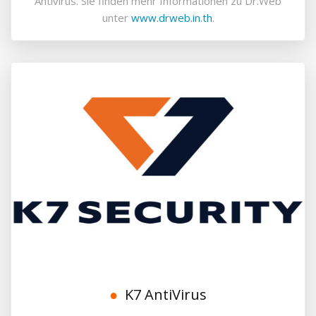
Antivirus. Sie finden mehr Informationen zu Dr.Web
unter
www.drweb.in.th
.
K7 AntiVirus